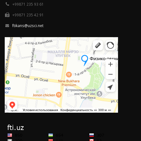
+99871 235 93 61
+99871 235 42 91
ftikans@uzsci.net