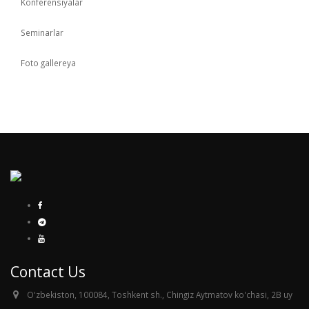
Konferensiyalar
Seminarlar
Foto gallereya
Contact Us
O'zbekiston, 100084, Toshkent sh., Chingiz Aytmatov ko'chasi, 2B uy