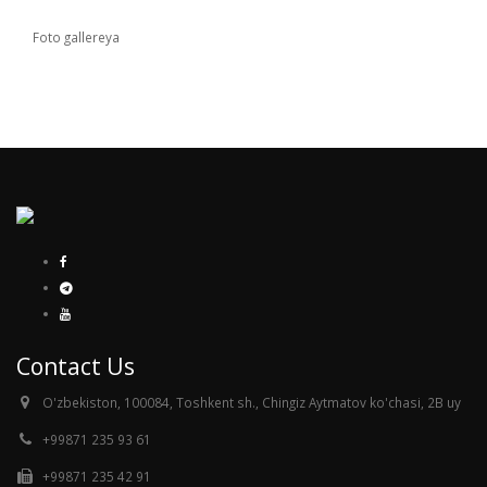
Foto gallereya
Contact Us
O'zbekiston, 100084, Toshkent sh., Chingiz Aytmatov ko'chasi, 2B uy
+99871 235 93 61
+99871 235 42 91