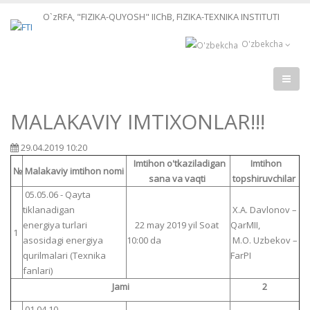
O`zRFA, "FIZIKA-QUYOSH" IIChB, FIZIKA-TEXNIKA INSTITUTI
O'zbekcha
MALAKAVIY IMTIXONLAR!!!
29.04.2019 10:20
Imtihon o'tkaziladigan
Imtihon
№
Malakaviy imtihon nomi
sana va vaqti
topshiruvchilar
05.05.06 - Qayta
tiklanadigan
X.A. Davlonov –
energiya turlari
22 may 2019 yil Soat
QarMII,
1
asosidagi energiya
10:00 da
M.O. Uzbekov –
qurilmalari (Texnika
FarPI
fanlari)
Jami
2
01.04.10 –