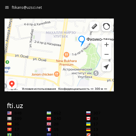
ftikans@uzsci.net