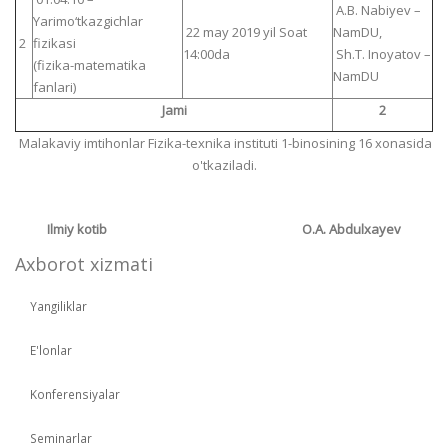
A.B. Nabiyev –
Yarimo‘tkazgichlar
22 may 2019 yil Soat
NamDU,
2
fizikasi
14:00da
Sh.T. Inoyatov –
(fizika-matematika
NamDU
fanlari)
Jami
2
Malakaviy imtihonlar Fizika-texnika instituti 1-binosining 16 xonasida
o'tkaziladi.
Ilmiy kotib O.A. Abdulxayev
Axborot xizmati
Yangiliklar
E'lonlar
Konferensiyalar
Seminarlar