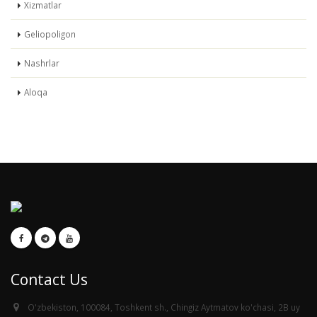
Xizmatlar
Geliopoligon
Nashrlar
Aloqa
Contact Us
O'zbekiston, 100084, Toshkent sh., Chingiz Aytmatov ko'chasi, 2B uy