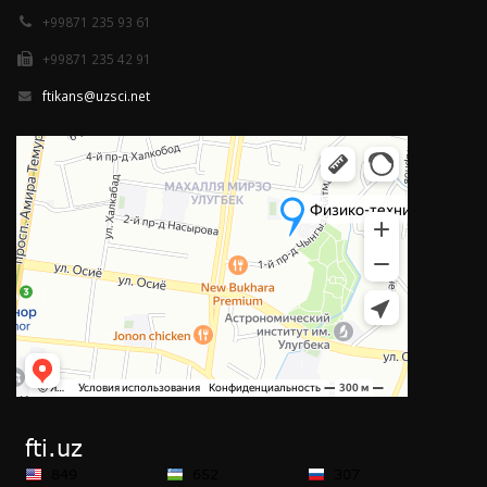
+99871 235 93 61
+99871 235 42 91
ftikans@uzsci.net