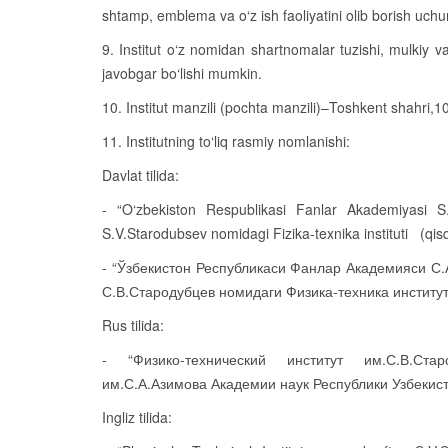
shtamp, emblema va o‘z ish faoliyatini olib borish uchu
9. Institut o‘z nomidan shartnomalar tuzishi, mulkiy 
javobgar bo‘lishi mumkin.
10. Institut manzili (pochta manzili)–Toshkent shahri,1
11. Institutning to‘liq rasmiy nomlanishi:
Davlat tilida:
- “O‘zbekiston Respublikasi Fanlar Akademiyasi S.
S.V.Starodubsev nomidagi Fizika-texnika instituti (qi
- “Ўзбекистон Республикаси Фанлар Академияси С
С.В.Стародубцев номидаги Физика-техника институт
Rus tilida:
- “Физико-технический институт им.С.В.Стар
им.С.А.Азимова Академии наук Республики Узбекис
Ingliz tilida: