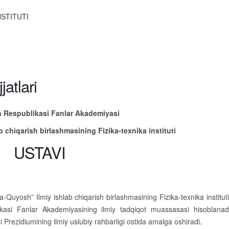
NSTITUTI
jatlari
n Respublikasi Fanlar Akademiyasi
b chiqarish birlashmasining Fizika-texnika instituti
USTAVI
Quyosh” Ilmiy ishlab chiqarish birlashmasining Fizika-texnika instituti
likasi Fanlar Akademiyasining ilmiy tadqiqot muassasasi hisoblanad
 Prezidiumining ilmiy uslubiy rahbarligi ostida amalga oshiradi.