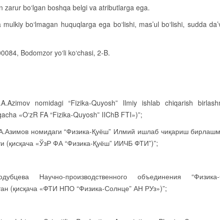
n zarur bo‘lgan boshqa belgi va atributlarga ega.
va mulkiy bo‘lmagan huquqlarga ega bo‘lishi, mas’ul bo‘lishi, sudda da
00084, Bodomzor yo‘li ko‘chasi, 2-B.
A.Azimov nomidagi “Fizika-Quyosh” Ilmiy ishlab chiqarish birlash
sqacha «O‘zR FA “Fizika-Quyosh” IIChB FTI»)”;
.А.Азимов номидаги “Физика-Қуёш” Илмий ишлаб чиқариш бирлаш
и (қисқача «ЎзР ФА “Физика-Қуёш” ИИЧБ ФТИ”)”;
одубцева Научно-производственного объединения “Физика-
тан (қисқача «ФТИ НПО “Физика-Солнце” АН РУз»)”;