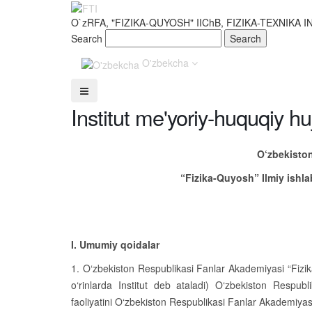
O`zRFA, "FIZIKA-QUYOSH" IIChB, FIZIKA-TEXNIKA I
Search
O'zbekcha
Institut me'yoriy-huquqiy huj
O‘zbekisto
“Fizika-Quyosh” Ilmiy ishla
I. Umumiy qoidalar
1. O‘zbekiston Respublikasi Fanlar Akademiyasi “Fizika-
o‘rinlarda Institut deb ataladi) O‘zbekiston Respub
faoliyatini O‘zbekiston Respublikasi Fanlar Akademiyasi