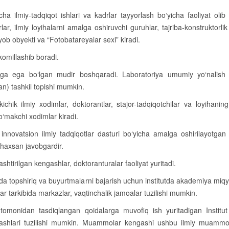
icha ilmiy-tadqiqot ishlari va kadrlar tayyorlash bo‘yicha faoliyat olib
rlar, ilmiy loyihalarni amalga oshiruvchi guruhlar, tajriba-konstruktorlik
ob obyekti va “Fotobatareyalar sexi” kiradi.
akomillashib boradi.
iga ega bo‘lgan mudir boshqaradi. Laboratoriya umumiy yo‘nalish 
an) tashkil topishi mumkin.
ichik ilmiy xodimlar, doktorantlar, stajor-tadqiqotchilar va loyihani
ko‘makchi xodimlar kiradi.
innovatsion ilmiy tadqiqotlar dasturi bo‘yicha amalga oshirilayotgan
shaxsan javobgardir.
ashtirilgan kengashlar, doktoranturalar faoliyat yuritadi.
ida topshiriq va buyurtmalarni bajarish uchun institutda akademiya miq
ar tarkibida markazlar, vaqtinchalik jamoalar tuzilishi mumkin.
tomonidan tasdiqlangan qoidalarga muvofiq ish yuritadigan Institut 
ashlari tuzilishi mumkin. Muammolar kengashi ushbu ilmiy muammol