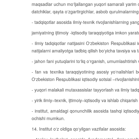
maqsadlar uchun mo‘ljallangan yuqori samarali yarim o‘t
datchiklar, qayta o‘zgartirgichlar, asbob qurulmalarning
- tadqiqotlar asosida ilmiy-texnik rivojlanishlarning yan
jamiyatning ijtimoiy -iqtisodiy taraqqiyotiga imkon yaratu
- ilmiy tadqiqotlar natijasini O‘zbekiston Respublikasi 
natijalarni amaliyotga tadbiq qilish bo‘yicha tavsiya va ta
- jahon fani yutuqlarini to‘liq o‘rganish, umumlashtiris
- fan va texnika taraqqiyotining asosiy yo‘nalishlari
O‘zbekiston Respublikasi iqtisodiy sotsial –rivojlanishi
- yuqori malakali mutaxassislar tayyorlash va ilmiy tadq
- yirik ilmiy–texnik, ijtimoiy–iqtisodiy va ishlab chiqarish
- institut, amaldagi qonunchilik asosida tashqi iqtisod
ochishi mumkun.
14. Institut o‘z oldiga qo‘yilgan vazifalar asosida: