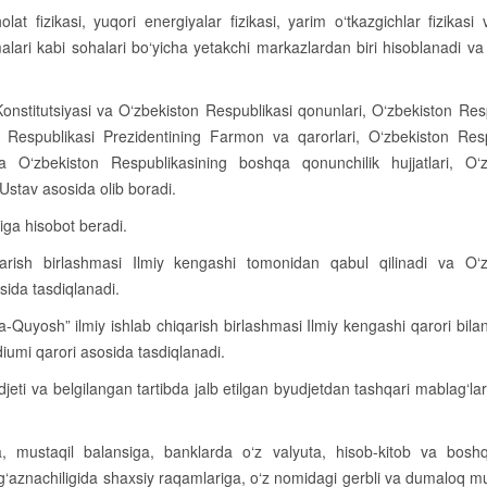
lat fizikasi, yuqori energiyalar fizikasi, yarim o‘tkazgichlar fizikasi
alari kabi sohalari bo‘yicha yetakchi markazlardan biri hisoblanadi va 
i Konstitutsiyasi va O‘zbekiston Respublikasi qonunlari, O‘zbekiston Res
on Respublikasi Prezidentining Farmon va qarorlari, O‘zbekiston Res
 O‘zbekiston Respublikasining boshqa qonunchilik hujjatlari, O‘z
stav asosida olib boradi.
iga hisobot beradi.
iqarish birlashmasi Ilmiy kengashi tomonidan qabul qilinadi va O‘z
sida tasdiqlanadi.
a-Quyosh” ilmiy ishlab chiqarish birlashmasi Ilmiy kengashi qarori bilan k
iumi qarori asosida tasdiqlanadi.
udjeti va belgilangan tartibda jalb etilgan byudjetdan tashqari mablag‘la
ga, mustaqil balansiga, banklarda o‘z valyuta, hisob-kitob va bosh
 g‘aznachiligida shaxsiy raqamlariga, o‘z nomidagi gerbli va dumaloq m