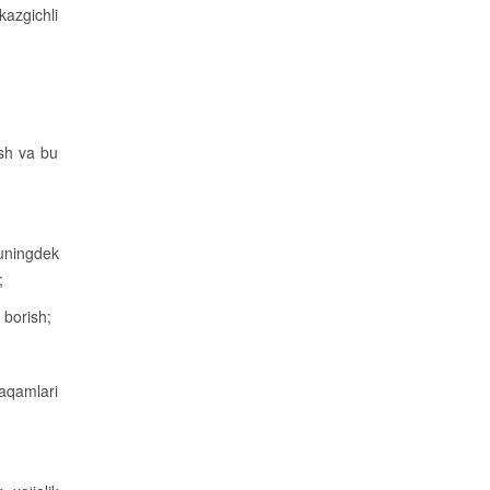
kazgichli
ish va bu
huningdek
;
 borish;
raqamlari