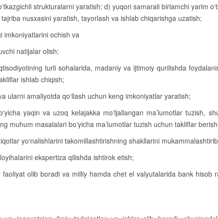
kazgichli strukturalarni yaratish; d) yuqori samarali birlamchi yarim o‘t
 tajriba nusxasini yaratish, tayorlash va ishlab chiqarishga uzatish;
gi imkoniyatlarini ochish va
vchi natijalar olish;
iqtisodiyotining turli sohalarida, madaniy va ijtimoiy qurilishda foydalan
kliflar ishlab chiqish;
h va ularni amaliyotda qo‘llash uchun keng imkoniyatlar yaratish;
 bo‘yicha yaqin va uzoq kelajakka mo‘ljallangan ma’lumotlar tuzish, s
ning muhum masalalari bo‘yicha ma’lumotlar tuzish uchun takliflar berish
iqotlar yo‘nalishlarini takomillashtirishning shakllarini mukammalashtirib
 loyihalarini ekspertiza qilishda ishtirok etish;
iy faoliyat olib boradi va milliy hamda chet el valyutalarida bank hisob 