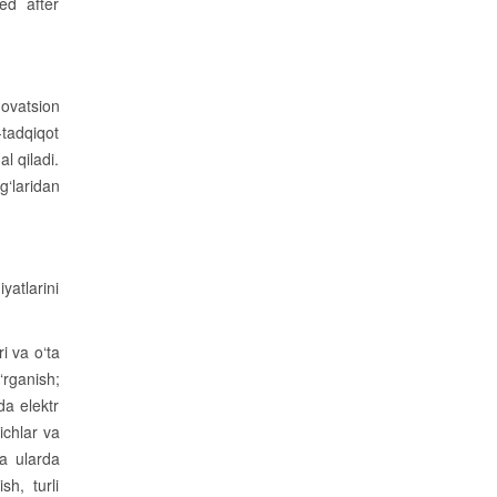
ed after
novatsion
-tadqiqot
al qiladi.
g‘laridan
yatlarini
i va o‘ta
‘rganish;
da elektr
ichlar va
va ularda
sh, turli