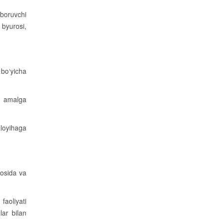
 boruvchi
 byurosi,
bo‘yicha
ng amalga
 loyihaga
yosida va
faoliyati
ar bilan