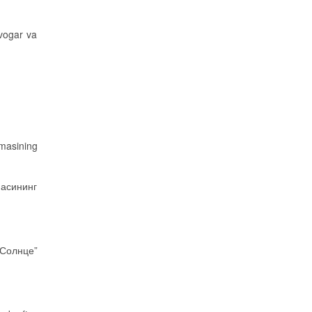
’vogar va
masining
масининг
Солнце”