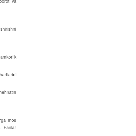
xborot va
shirishni
amkorlik
artlarini
 mehnatni
larga mos
a Fanlar