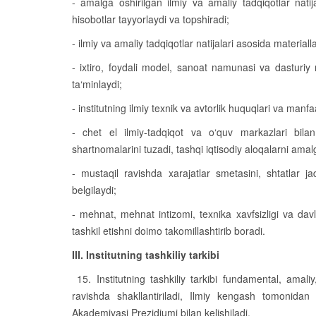
- amalga oshirilgan ilmiy va amaliy tadqiqotlar natij
hisobotlar tayyorlaydi va topshiradi;
- ilmiy va amaliy tadqiqotlar natijalari asosida material
- ixtiro, foydali model, sanoat namunasi va dasturiy m
ta‘minlaydi;
- institutning ilmiy texnik va avtorlik huquqlari va manf
- chet el ilmiy-tadqiqot va o‘quv markazlari bilan
shartnomalarini tuzadi, tashqi iqtisodiy aloqalarni amal
- mustaqil ravishda xarajatlar smetasini, shtatlar ja
belgilaydi;
- mehnat, mehnat intizomi, texnika xavfsizligi va davla
tashkil etishni doimo takomillashtirib boradi.
III. Institutning tashkiliy tarkibi
15. Institutning tashkiliy tarkibi fundamental, amaliy
ravishda shakllantiriladi, Ilmiy kengash tomonidan 
Akademiyasi Prezidiumi bilan kelishiladi.