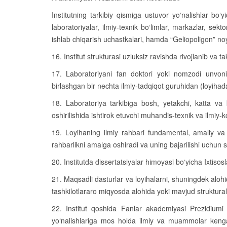
Institutning tarkibiy qismiga ustuvor yo‘nalishlar bo‘y
laboratoriyalar, ilmiy-texnik bo‘limlar, markazlar, sekto
ishlab chiqarish uchastkalari, hamda “Geliopoligon” noy
16. Institut strukturasi uzluksiz ravishda rivojlanib va t
17. Laboratoriyani fan doktori yoki nomzodi unvon
birlashgan bir nechta ilmiy-tadqiqot guruhidan (loyihad
18. Laboratoriya tarkibiga bosh, yetakchi, katta va k
oshirilishida ishtirok etuvchi muhandis-texnik va ilmiy-
19. Loyihaning ilmiy rahbari fundamental, amaliy va 
rahbarlikni amalga oshiradi va uning bajarilishi uchun 
20. Institutda dissertatsiyalar himoyasi bo‘yicha Ixtisosl
21. Maqsadli dasturlar va loyihalarni, shuningdek aloh
tashkilotlararo miqyosda alohida yoki mavjud struktural
22. Institut qoshida Fanlar akademiyasi Prezidiumi 
yo‘nalishlariga mos holda ilmiy va muammolar keng