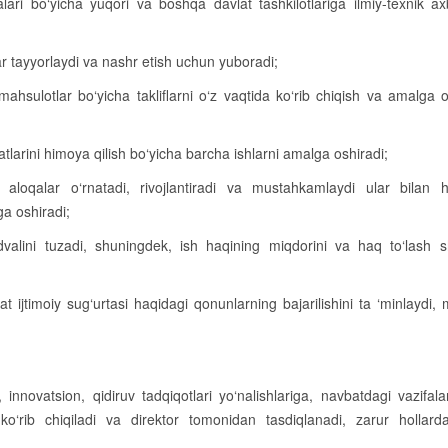
alari bo‘yicha yuqori va boshqa davlat tashkilotlariga ilmiy-texnik a
lar tayyorlaydi va nashr etish uchun yuboradi;
ahsulotlar bo‘yicha takliflarni o‘z vaqtida ko‘rib chiqish va amalga o
aatlarini himoya qilish bo‘yicha barcha ishlarni amalga oshiradi;
 aloqalar o‘rnatadi, rivojlantiradi va mustahkamlaydi ular bilan h
ga oshiradi;
dvalini tuzadi, shuningdek, ish haqining miqdorini va haq to‘lash sh
t ijtimoiy sug‘urtasi haqidagi qonunlarning bajarilishini ta ‘minlaydi,
, innovatsion, qidiruv tadqiqotlari yo‘nalishlariga, navbatdagi vazifa
ko‘rib chiqiladi va direktor tomonidan tasdiqlanadi, zarur hollard