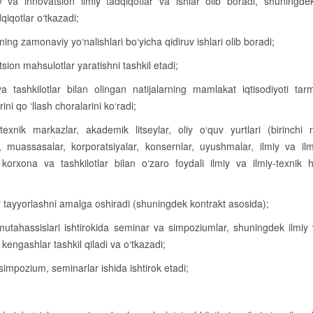
y va innovatsion ilmiy tadqiqotlar va ishlar olib boradi, shuningdek
qiqotlar o‘tkazadi;
g zamonaviy yo‘nalishlari bo‘yicha qidiruv ishlari olib boradi;
tsion mahsulotlar yaratishni tashkil etadi;
a tashkilotlar bilan olingan natijalarning mamlakat iqtisodiyoti tar
ini qo ‘llash choralarini ko‘radi;
-texnik markazlar, akademik litseylar, oliy o‘quv yurtlari (birinchi
ari, muassasalar, korporatsiyalar, konsernlar, uyushmalar, ilmiy va ilm
, korxona va tashkilotlar bilan o‘zaro foydali ilmiy va ilmiy-texnik 
ar tayyorlashni amalga oshiradi (shuningdek kontrakt asosida);
a mutahassislari ishtirokida seminar va simpoziumlar, shuningdek ilmiy 
ngashlar tashkil qiladi va o‘tkazadi;
, simpozium, seminarlar ishida ishtirok etadi;