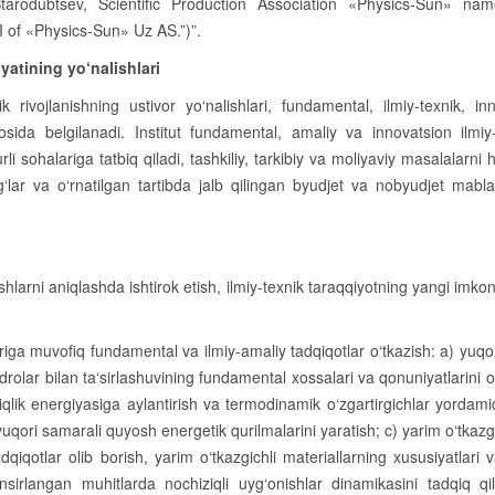
Starodubtsev, Scientific Production Association «Physics-Sun» nam
 of «Physics-Sun» Uz AS.”)”.
iyatining yo‘nalishlari
ik rivojlanishning ustivor yo‘nalishlari, fundamental, ilmiy-texnik, in
osida belgilanadi. Institut fundamental, amaliy va innovatsion ilmiy
urli sohalariga tatbiq qiladi, tashkiliy, tarkibiy va moliyaviy masalalarni h
ag‘lar va o‘rnatilgan tartibda jalb qilingan byudjet va nobyudjet mabla
hlarni aniqlashda ishtirok etish, ilmiy-texnik taraqqiyotning yangi imkoni
riga muvofiq fundamental va ilmiy-amaliy tadqiqotlar o‘tkazish: a) yuqor
drolar bilan ta‘sirlashuvining fundamental xossalari va qonuniyatlarini o
qlik energiyasiga aylantirish va termodinamik o‘zgartirgichlar yordami
h, yuqori samarali quyosh energetik qurilmalarini yaratish; c) yarim o‘tkazg
adqiqotlar olib borish, yarim o‘tkazgichli materiallarning xususiyatlari 
nsirlangan muhitlarda nochiziqli uyg‘onishlar dinamikasini tadqiq qili