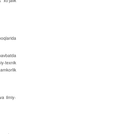
 xo‘jalik
moqlarida
 navbatda
iy-texnik
hamkorlik
va ilmiy-