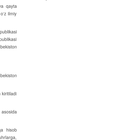
 va qayta
o‘z ilmiy
publikasi
publikasi
bekiston
bekiston
iritiladi
r asosida
qa hisob
uhrlarga,