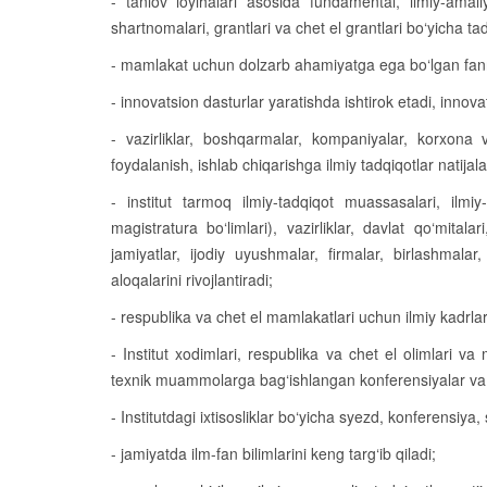
- tanlov loyihalari asosida fundamental, ilmiy-amali
shartnomalari, grantlari va chet el grantlari bo‘yicha tad
- mamlakat uchun dolzarb ahamiyatga ega bo‘lgan fannin
- innovatsion dasturlar yaratishda ishtirok etadi, innova
- vazirliklar, boshqarmalar, kompaniyalar, korxona v
foydalanish, ishlab chiqarishga ilmiy tadqiqotlar natijalar
- institut tarmoq ilmiy-tadqiqot muassasalari, ilmiy
magistratura bo‘limlari), vazirliklar, davlat qo‘mital
jamiyatlar, ijodiy uyushmalar, firmalar, birlashmalar
aloqalarini rivojlantiradi;
- respublika va chet el mamlakatlari uchun ilmiy kadrl
- Institut xodimlari, respublika va chet el olimlari v
texnik muammolarga bag‘ishlangan konferensiyalar va ke
- Institutdagi ixtisosliklar bo‘yicha syezd, konferensiya
- jamiyatda ilm-fan bilimlarini keng targ‘ib qiladi;