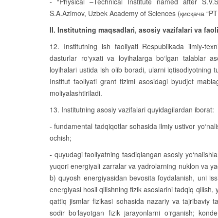
- “Physical –Technical Institute named after S.V.
S.A.Azimov, Uzbek Academy of Sciences (қисқача “PTI
II. Institutning maqsadlari, asosiy vazifalari va faol
12. Institutning ish faoliyati Respublikada ilmiy-texn
dasturlar ro‘yxati va loyihalarga bo‘lgan talablar as
loyihalari ustida ish olib boradi, ularni iqtisodiyotning t
Institut faoliyati grant tizimi asosidagi byudjet mabl
moliyalashtiriladi.
13. Institutning asosiy vazifalari quyidagilardan iborat:
- fundamental tadqiqotlar sohasida ilmiy ustivor yo‘nalis
ochish;
- quyudagi faoliyatning tasdiqlangan asosiy yo‘nalishla
yuqori energiyali zarralar va yadrolarning nuklon va ya
b) quyosh energiyasidan bevosita foydalanish, uni issi
energiyasi hosil qilishning fizik asoslarini tadqiq qilis
qattiq jismlar fizikasi sohasida nazariy va tajribaviy t
sodir bo‘layotgan fizik jarayonlarni o‘rganish; konde