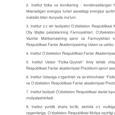
2. Institut fizika va texnikaning - kondensatlangan ho
tiklanadigan energiya turlari asosidagi energiya qurilm
maktabi bilan dunyoda ma’lum.
3. Institut o‘z ish faoliyatini O‘zbekiston Respublikas
Oliy Majlisi palatalarining Farmoyishlari, O‘zbekist
Vazirlar Mahkamasining qaror va Farmoyishlari va
Respublikasi Fanlar Akademiyasining Ustavi va ushbu U
4. Institut O‘zbekiston Respublikasi Fanlar Akademiyas
5. Institut Ustavi “Fizika-Quyosh” Ilmiy ishlab ch
Respublikasi Fanlar akademiyasi Prezidiumi qarori aso
6. Institut Ustaviga o‘zgartirish va qo‘shimchalar “Fizik
va O‘zbekiston Respublikasi Fanlar akademiyasi Prezid
7. Institut faoliyati O‘zbekiston Respublikasi davlat by
moliyalashtiriladi.
8. Institut yuridik shahs bo‘lib, alohida o‘z mulki
raqamlariga, O‘zbekiston Respublikasi Moliya vazirligi